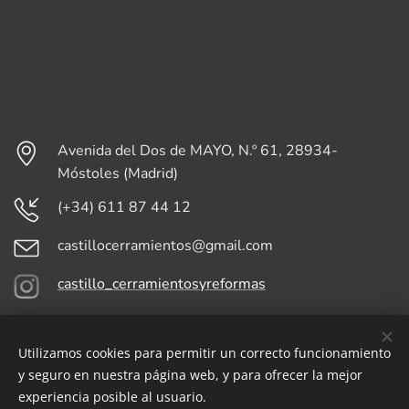
Avenida del Dos de MAYO, N.º 61, 28934-
Móstoles (Madrid)
(+34) 611 87 44 12
castillocerramientos@gmail.com
castillo_cerramientosyreformas
Utilizamos cookies para permitir un correcto funcionamiento
CASTILLO CERRAMIENTOS ALUMINIO, HIERRO Y PVC | Avenida
y seguro en nuestra página web, y para ofrecer la mejor
del Dos de MAYO, N.º 61, 28934- Móstoles (Madrid)
experiencia posible al usuario.