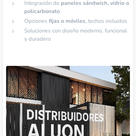
Integración de
paneles sándwich, vidrio o
policarbonato
Opciones
fijas o móviles
, techos incluidos
Soluciones con diseño moderno, funcional
y duradero