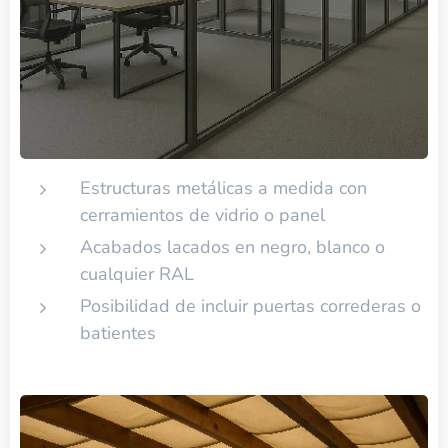
Estructuras metálicas a medida con
cerramientos de vidrio o panel
Acabados lacados en negro, blanco o
cualquier RAL
Posibilidad de incluir puertas correderas o
batientes