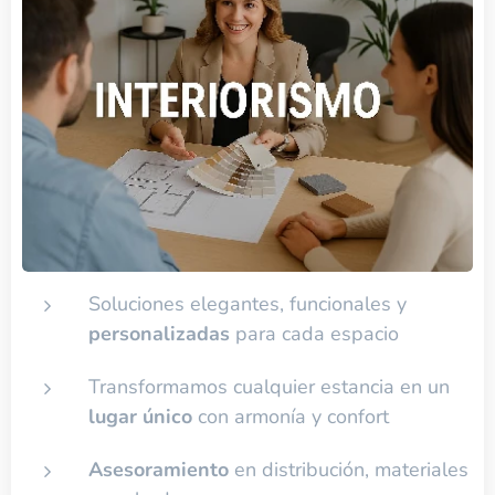
Soluciones elegantes, funcionales y
personalizadas
para cada espacio
Transformamos cualquier estancia en un
lugar único
con armonía y confort
Asesoramiento
en distribución, materiales