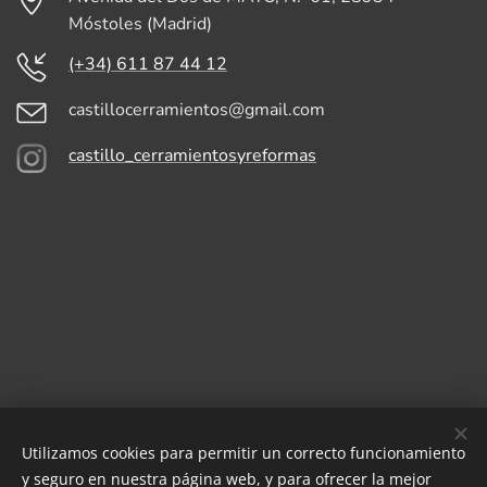
Móstoles (Madrid)
(+34) 611 87 44 12
castillocerramientos@gmail.com
castillo_cerramientosyreformas
Utilizamos cookies para permitir un correcto funcionamiento
CASTILLO CERRAMIENTOS ALUMINIO, HIERRO Y PVC | Avenida
y seguro en nuestra página web, y para ofrecer la mejor