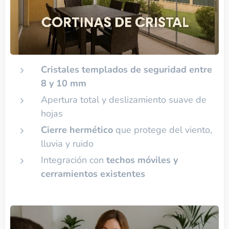
Cristales templados de seguridad entre
8 y 10 mm
Apertura total y deslizamiento suave de
hojas
Cierre hermético
que protege del viento,
lluvia y ruido
Integración con
techos móviles y
cerramientos existentes